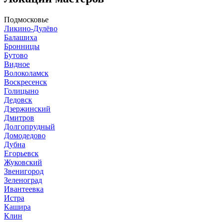
Подмосковье
Ликино-Дулёво
Балашиха
Бронницы
Бутово
Видное
Волоколамск
Воскресенск
Голицыно
Дедовск
Дзержинский
Дмитров
Долгопрудный
Домодедово
Дубна
Егорьевск
Жуковский
Звенигород
Зеленоград
Ивантеевка
Истра
Кашира
Клин