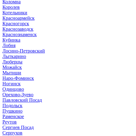
Коломна
Королев
Котельники
Красноармейск
Красногорск
Краснозаводск
Краснознаменск
Кубинка
Лобня
Лосино-Петровский
Лыткарино
Люберцы
Можайск
Мытищи
Наро-Фоминск
Ногинск
Одинцово
Орехово-Зуево
Павловский Посад
Подольск
Пушкино
Раменское
Реутов
Сергиев Посад
Серпухов