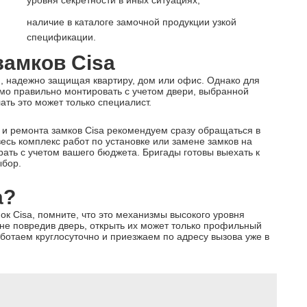
уровня секретности в иных ситуациях,
наличие в каталоге замочной продукции узкой
спецификации.
замков Cisa
я, надежно защищая квартиру, дом или офис. Однако для
имо правильно монтировать с учетом двери, выбранной
ать это может только специалист.
 и ремонта замков Cisa рекомендуем сразу обращаться в
есь комплекс работ по установке или замене замков на
брать с учетом вашего бюджета. Бригады готовы выехать к
ыбор.
a?
ок Cisa, помните, что это механизмы высокого уровня
, не повредив дверь, открыть их может только профильный
ботаем круглосуточно и приезжаем по адресу вызова уже в