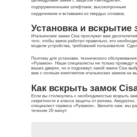
цилиндровые замки с защитой «антидрель»,
подпружиненными штифтами, высокопрочным
сердечником и вставками из твердых сплавов,
Установка и вскрытие 
Итальянские замки Cisa прослужат вам десятилети
того, чтобы замок работал правильно, его необход
модели устройства, требований пользователя. Сдел
Поэтому для установки, технического обслуживания
«Рузамок». Наши специалисты не только проведут в
ваших дверях, но и подскажут, какой замок Cisa вы
вам с полным комплектом итальянских замков на в
Как вскрыть замок Cis
Если вы столкнулись с необходимостью вскрыть зам
секретности и класса защиты от взлома. Аккуратно
специалист сервиса «Рузамок». Звоните нам, мы ра
течение 20 минут.