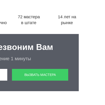
72 мастера
14 лет на
очно
в штате
рынке
езвоним Вам
чение 1 минуты