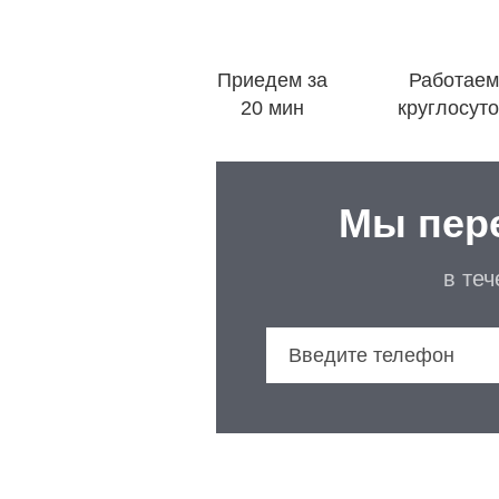
Приедем за
Работаем
20 мин
круглосут
Мы пер
в те