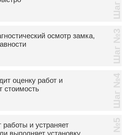
Шаг №2
Шаг №3
гностический осмотр замка,
равности
Шаг №4
дит оценку работ и
т стоимость
 работы и устраняет
ли выполняет установку