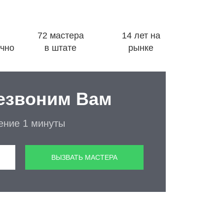
72 мастера
14 лет на
очно
в штате
рынке
езвоним Вам
чение 1 минуты