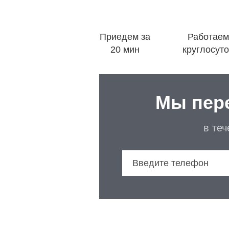
Приедем за
Работаем
20 мин
круглосут
Мы пер
в те