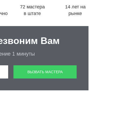
72 мастера
14 лет на
очно
в штате
рынке
езвоним Вам
чение 1 минуты