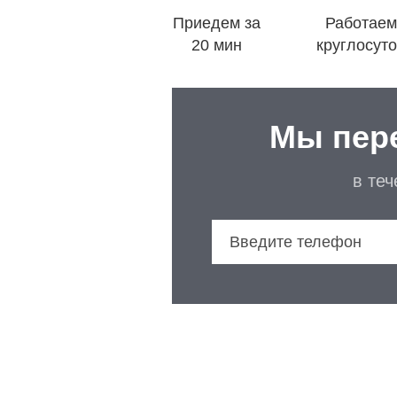
Приедем за
Работаем
20 мин
круглосут
Мы пер
в те