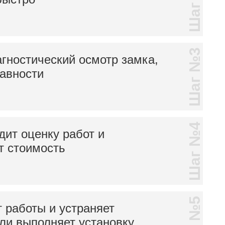
Шаг №2
Шаг №3
гностический осмотр замка,
равности
Шаг №4
дит оценку работ и
т стоимость
 работы и устраняет
ли выполняет установку