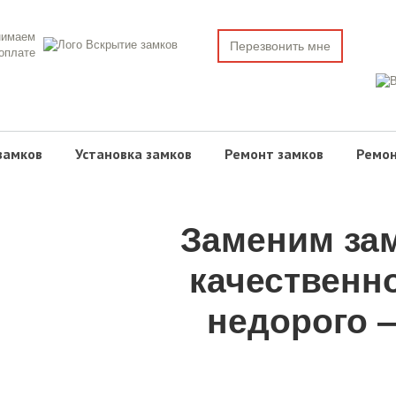
нимаем
Перезвонить мне
 оплате
замков
Установка замков
Ремонт замков
Ремон
Заменим зам
качественн
недорого —