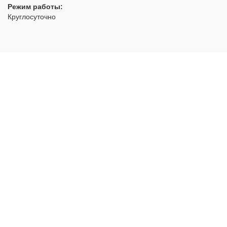
Режим работы:
Круглосуточно
РуЗамок
- аварийное открытие замков с выездом по Москве
и области
2012 - 2026 © Все права защищены
Политика конфиденциальности
НАВИГАЦИЯ:
Главная
Ремонт
Вскрытие
Двери
Замена
Установка
Контакты