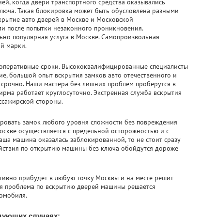
ей, когда двери транспортного средства оказывались
ключа. Такая блокировка может быть обусловлена разными
крытие авто дверей в Москве и Московской
или после попытки незаконного проникновения.
ьно популярная услуга в Москве. Самопроизвольная
й марки.
 оперативные сроки. Высококвалифицированные специалисты
, большой опыт вскрытия замков авто отечественного и
 срочно. Наши мастера без лишних проблем проберутся в
Фирма работает круглосуточно. Экстренная служба вскрытия
ссажирской стороны.
ровать замок любого уровня сложности без повреждения
оскве осуществляется с предельной осторожностью и с
ша машина оказалась заблокированной, то не стоит сразу
ействия по открытию машины без ключа обойдутся дороже
тивно прибудет в любую точку Москвы и на месте решит
я проблема по вскрытию дверей машины решается
омобиля.
едующих случаях: