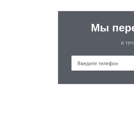
Мы пер
в те