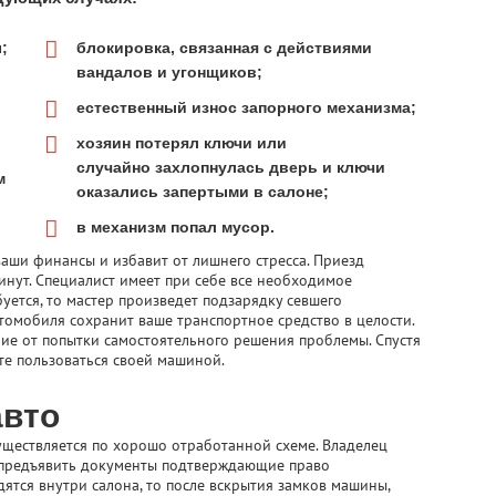
;
блокировка, связанная с действиями
вандалов и угонщиков;
естественный износ запорного механизма;
хозяин потерял ключи или
случайно захлопнулась дверь и ключи
м
оказались запертыми в салоне;
в механизм попал мусор.
аши финансы и избавит от лишнего стресса. Приезд
инут. Специалист имеет при себе все необходимое
уется, то мастер произведет подзарядку севшего
томобиля сохранит ваше транспортное средство в целости.
ичие от попытки самостоятельного решения проблемы. Спустя
те пользоваться своей машиной.
авто
уществляется по хорошо отработанной схеме. Владелец
 предъявить документы подтверждающие право
дятся внутри салона, то после вскрытия замков машины,