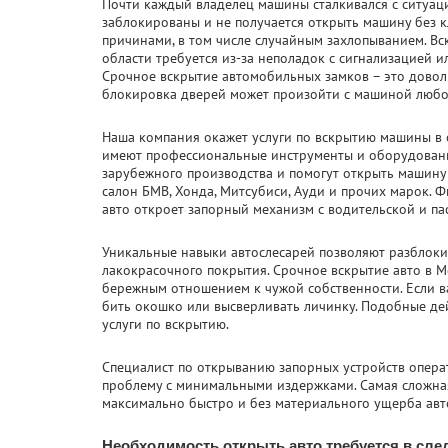
Почти каждый владелец машины сталкивался с ситуаци
заблокированы и не получается открыть машину без 
причинами, в том числе случайным захлопыванием. Вс
области требуется из-за неполадок с сигнализацией 
Срочное вскрытие автомобильных замков – это довол
блокировка дверей может произойти с машиной любо
Наша компания окажет услуги по вскрытию машины в
имеют профессиональные инструменты и оборудование
зарубежного производства и помогут открыть машину
салон БМВ, Хонда, Митсубиси, Ауди и прочих марок. 
авто откроет запорный механизм с водительской и па
Уникальные навыки автослесарей позволяют разблоки
лакокрасочного покрытия. Срочное вскрытие авто в М
бережным отношением к чужой собственности. Если ва
бить окошко или высверливать личинку. Подобные д
услуги по вскрытию.
Специалист по открыванию запорных устройств опера
проблему с минимальными издержками. Самая сложна
максимально быстро и без материального ущерба авт
Необходимость открыть авто требуется в сл