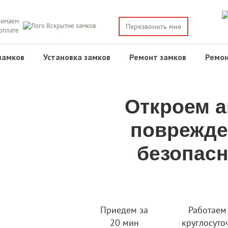
имаем
Перезвонить мне
 оплате
замков
Установка замков
Ремонт замков
Ремон
Откроем а
поврежде
безопасн
Приедем за
Работаем
20 мин
круглосуто