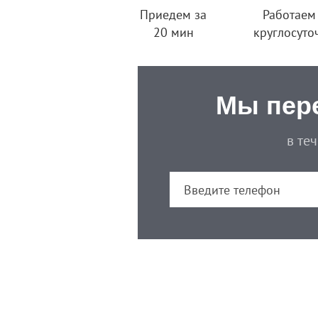
Приедем за
Работаем
20 мин
круглосуто
Мы пер
в те