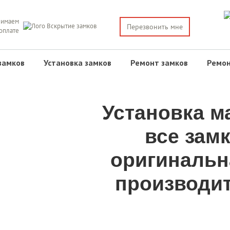
имаем
Перезвонить мне
 оплате
замков
Установка замков
Ремонт замков
Ремон
Установка м
все замк
оригинальн
производит