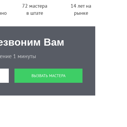
72 мастера
14 лет на
чно
в штате
рынке
езвоним Вам
чение 1 минуты