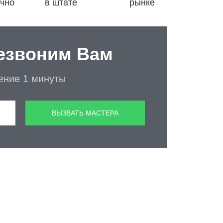
очно
в штате
рынке
езвоним Вам
чение 1 минуты