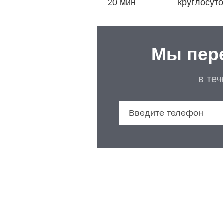
20 мин
круглосут
Мы пер
в те